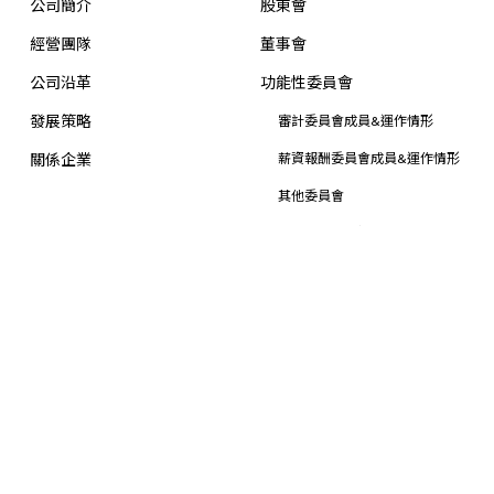
公司簡介
股東會
經營團隊
董事會
公司沿革
功能性委員會
發展策略
審計委員會成員&運作情形
關係企業
薪資報酬委員會成員&運作情形
其他委員會
公開資訊及規章
內部稽核
風險管理政策與程序
資訊安全管理
檢舉制度
智慧財產權
投資人關係
新聞中心