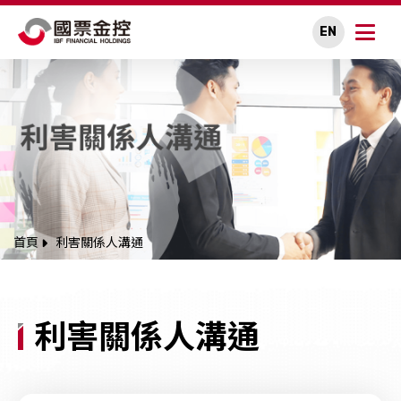
EN
關於國票金控
永續專區
公司治理
投資人關係
首頁
利害關係人溝通
人才招募
新聞中心
利害關係人溝通
利害關係人溝通