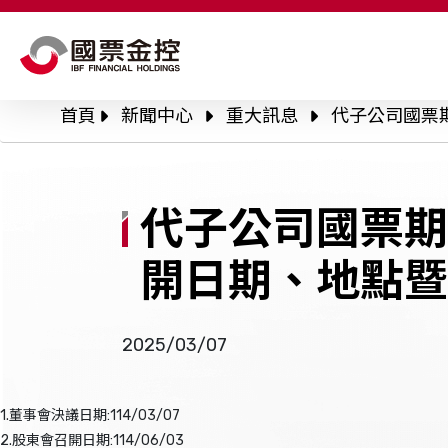
關於國票金控
股東會
公
首頁
新聞中心
重大訊息
代子公司國票
永續專區
公
公司治理
公
代子公司國票期
信
投資人關係
開日期、地點暨
人才招募
風險管理政策與程
2025/03/07
新聞中心
利害關係人溝通
1.董事會決議日期:114/03/07
2.股東會召開日期:114/06/03