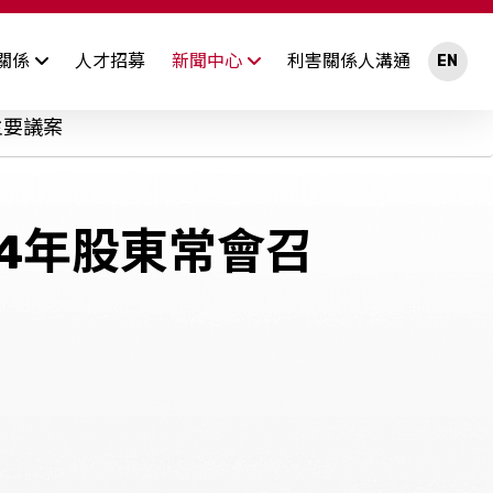
關係
人才招募
新聞中心
利害關係人溝通
EN
最新消息
開資訊及規章
法人說明會
內部稽核
股東聯絡窗口
主要議案
重大訊息
集團獲獎及認證
4年股東常會召
招標公告
慧財產權