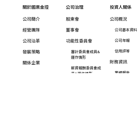
關於國票金控
公司治理
投資人關係
公司簡介
股東會
公司概況
經營團隊
董事會
公司基本資料
公司沿革
功能性委員會
公司年報
信用評等
發展策略
審計委員會成員&
運作情形
財務資訊
關係企業
薪資報酬委員會成
業績報告
員&運作情形
營業利益報告
其他委員會
合併營收
公開資訊及規章
合併自結損益
內部稽核
合併財務報告
風險管理政策與程
序
集團財務狀況
資訊安全管理
股東專區