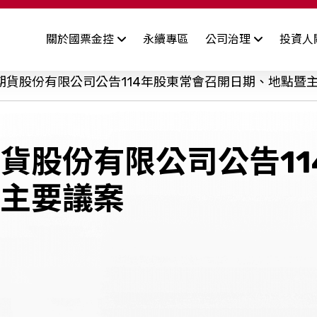
關於國票金控
永續專區
公司治理
投資人
公司簡介
司概況
董事會
財務資訊
功能性委員會
股東專區
公
期貨股份有限公司公告114年股東常會召開日期、地點暨
經營團隊
司基本資料
業績報告
審計委員會成員&運作情形
致股東報告書
司年報
營業利益報告
薪資報酬委員會成員&運作
股利資訊
公司沿革
貨股份有限公司公告11
情形
用評等
合併營收
股價資訊
發展策略
其他委員會
主要議案
合併自結損益
股東訊息
關係企業
合併財務報告
序
資訊安全管理
檢舉制度
智
集團財務狀況