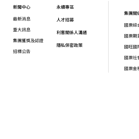
新聞中心
永續專區
集團關
最新消息
人才招募
國票綜
重大訊息
利害關係人溝通
國票期
集團獲獎及認證
隱私保密政策
國旺國
招標公告
國票社
國票金