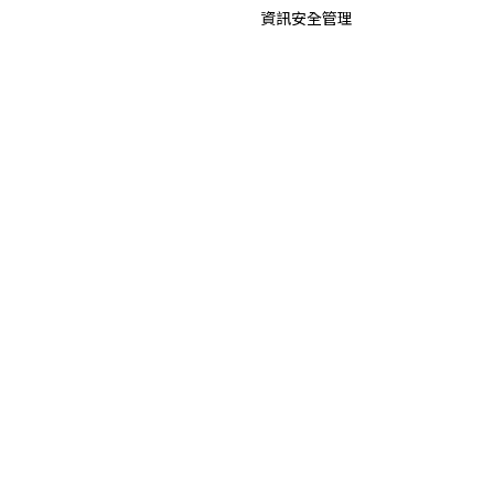
資訊安全管理
檢舉制度
智慧財產權
投資人關係
新聞中心
公司概況
最新消息
重大訊息
公司基本資料
公司年報
集團獲獎及認證
信用評等
招標公告
財務資訊
業績報告
營業利益報告
合併營收