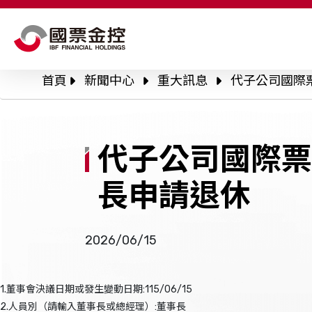
關於國票金控
股東會
公
首頁
新聞中心
重大訊息
代子公司國際
永續專區
公
公司治理
公
代子公司國際票
信
投資人關係
長申請退休
人才招募
風險管理政策與程
2026/06/15
新聞中心
利害關係人溝通
1.董事會決議日期或發生變動日期:115/06/15
2.人員別（請輸入董事長或總經理）:董事長