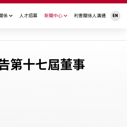
關係
人才招募
新聞中心
利害關係人溝通
EN
最新消息
開資訊及規章
法人說明會
內部稽核
股東聯絡窗口
重大訊息
集團獲獎及認證
告第十七屆董事
招標公告
慧財產權