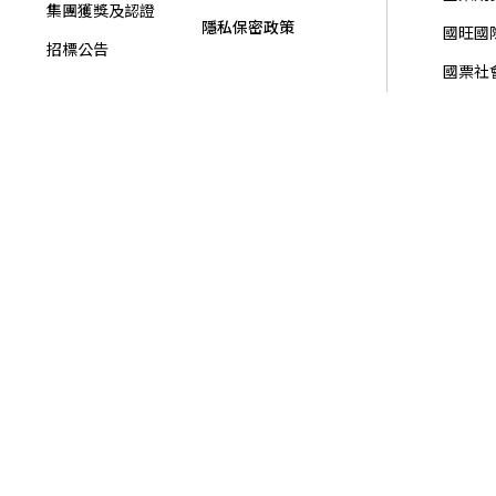
集團獲獎及認證
隱私保密政策
國旺國
招標公告
國票社
國票金