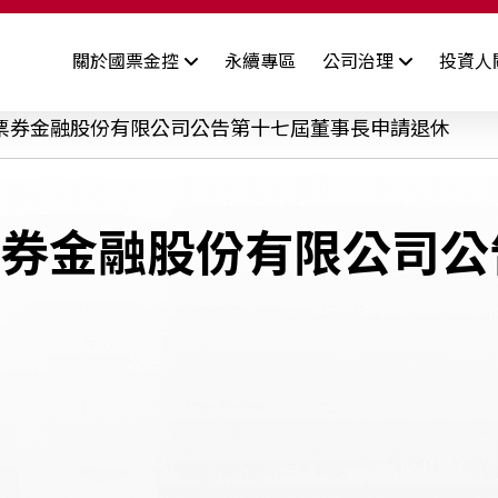
關於國票金控
永續專區
公司治理
投資人
公司簡介
司概況
董事會
財務資訊
功能性委員會
股東專區
公
票券金融股份有限公司公告第十七屆董事長申請退休
經營團隊
司基本資料
業績報告
審計委員會成員&運作情形
致股東報告書
司年報
營業利益報告
薪資報酬委員會成員&運作
股利資訊
公司沿革
券金融股份有限公司公
情形
用評等
合併營收
股價資訊
發展策略
其他委員會
合併自結損益
股東訊息
關係企業
合併財務報告
序
資訊安全管理
檢舉制度
智
集團財務狀況