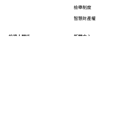
檢舉制度
智慧財產權
投資人關係
新聞中心
公司概況
最新消息
重大訊息
公司基本資料
公司年報
集團獲獎及認證
信用評等
招標公告
財務資訊
業績報告
營業利益報告
合併營收
合併自結損益