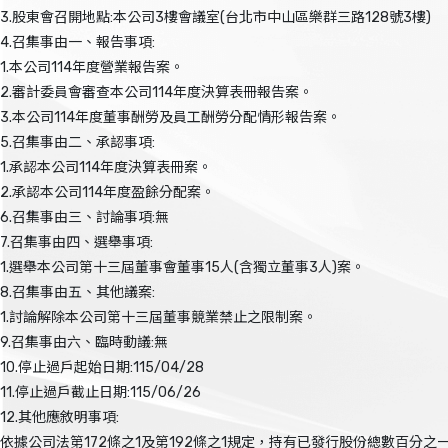
3.股東會召開地點:本公司3樓會議室(台北市中山區樂群三路128號3樓)
4.召集事由一、報告事項:
1.本公司114年度營業報告案。
2.審計委員會審查本公司114年度決算表冊報告案。
3.本公司114年度董事酬勞及員工酬勞分配情形報告案。
5.召集事由二、承認事項:
1.承認本公司114年度決算表冊案。
2.承認本公司114年度盈餘分配案。
6.召集事由三、討論事項:無
7.召集事由四、選舉事項:
1.選舉本公司第十三屆董事會董事15人(含獨立董事3人)案。
8.召集事由五、其他議案:
1.討論解除本公司第十三屆董事競業禁止之限制案。
9.召集事由六、臨時動議:無
10.停止過戶起始日期:115/04/28
11.停止過戶截止日期:115/06/26
12.其他應敘明事項:
依據公司法第172條之1及第192條之1規定，持有已發行股份總數百分之