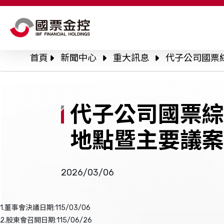
關於國票金控
股東會
公
首頁
新聞中心
重大訊息
代子公司國票
永續專區
公
公司治理
公
代子公司國票綜
信
投資人關係
地點暨主要議案
人才招募
風險管理政策與程
2026/03/06
新聞中心
利害關係人溝通
1.董事會決議日期:115/03/06
2.股東會召開日期:115/06/26