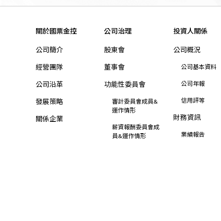
關於國票金控
公司治理
投資人關係
公司簡介
股東會
公司概況
經營團隊
董事會
公司基本資料
公司沿革
功能性委員會
公司年報
信用評等
發展策略
審計委員會成員&
運作情形
財務資訊
關係企業
薪資報酬委員會成
業績報告
員&運作情形
營業利益報告
其他委員會
合併營收
公開資訊及規章
合併自結損益
內部稽核
合併財務報告
風險管理政策與程
序
集團財務狀況