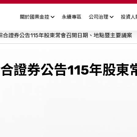
關於國票金控
永續專區
公司治理
投資人
公司簡介
司概況
董事會
財務資訊
功能性委員會
股東專區
公
綜合證券公告115年股東常會召開日期、地點暨主要議案
經營團隊
司基本資料
業績報告
審計委員會成員&運作情形
致股東報告書
司年報
營業利益報告
薪資報酬委員會成員&運作
股利資訊
公司沿革
合證券公告115年股東
情形
用評等
合併營收
股價資訊
發展策略
其他委員會
合併自結損益
股東訊息
關係企業
合併財務報告
序
資訊安全管理
檢舉制度
智
集團財務狀況