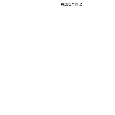
資訊安全管理
檢舉制度
智慧財產權
投資人關係
新聞中心
公司概況
最新消息
重大訊息
公司基本資料
公司年報
集團獲獎及認證
信用評等
招標公告
財務資訊
業績報告
營業利益報告
合併營收