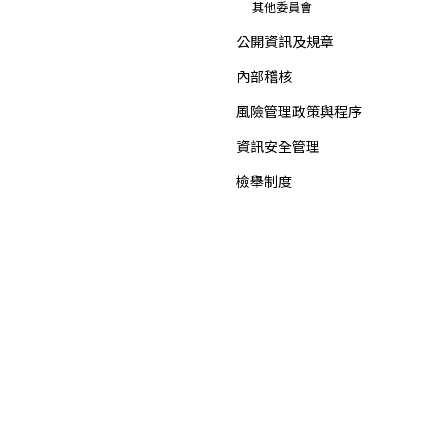
其他委員會
公開資訊及規章
內部稽核
風險管理政策與程序
資訊安全管理
檢舉制度
智慧財產權
投資人關係
新聞中心
公司概況
最新消息
重大訊息
公司基本資料
公司年報
集團獲獎及認證
信用評等
招標公告