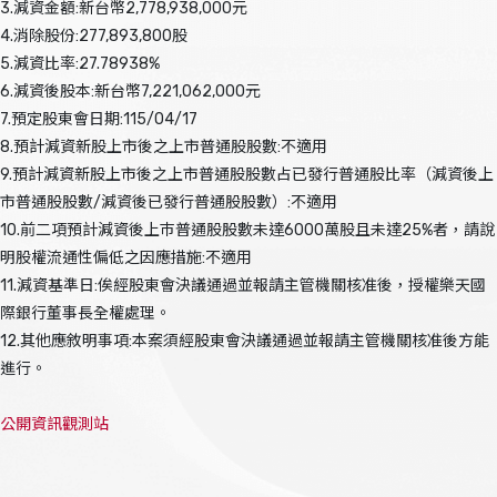
3.減資金額:新台幣2,778,938,000元
4.消除股份:277,893,800股
5.減資比率:27.78938%
6.減資後股本:新台幣7,221,062,000元
7.預定股東會日期:115/04/17
8.預計減資新股上市後之上市普通股股數:不適用
9.預計減資新股上市後之上市普通股股數占已發行普通股比率（減資後上
市普通股股數/減資後已發行普通股股數）:不適用
10.前二項預計減資後上巿普通股股數未達6000萬股且未達25%者，請說
明股權流通性偏低之因應措施:不適用
11.減資基準日:俟經股東會決議通過並報請主管機關核准後，授權樂天國
際銀行董事長全權處理。
12.其他應敘明事項:本案須經股東會決議通過並報請主管機關核准後方能
進行。
公開資訊觀測站