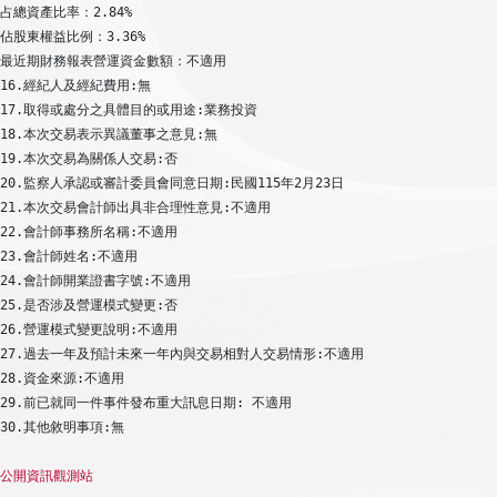
占總資產比率：2.84%

佔股東權益比例：3.36%

最近期財務報表營運資金數額：不適用

16.經紀人及經紀費用:無

17.取得或處分之具體目的或用途:業務投資

18.本次交易表示異議董事之意見:無

19.本次交易為關係人交易:否

20.監察人承認或審計委員會同意日期:民國115年2月23日

21.本次交易會計師出具非合理性意見:不適用

22.會計師事務所名稱:不適用

23.會計師姓名:不適用

24.會計師開業證書字號:不適用

25.是否涉及營運模式變更:否

26.營運模式變更說明:不適用

27.過去一年及預計未來一年內與交易相對人交易情形:不適用

28.資金來源:不適用

29.前已就同一件事件發布重大訊息日期: 不適用

30.其他敘明事項:無

公開資訊觀測站