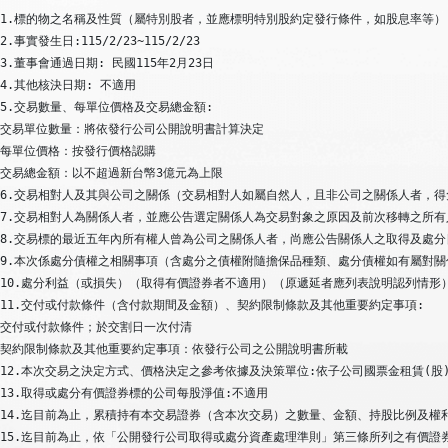
1.標的物之名稱及性質（屬特別股者，並應標明特別股約定發行條件，如股息率等）
2.事實發生日:115/2/23~115/2/23

3.董事會通過日期: 民國115年2月23日

4.其他核決日期: 不適用

5.交易數量、每單位價格及交易總金額:

交易單位數量：將依發行公司公開說明書計算決定

每單位價格：按發行價格認購

交易總金額：以不超過新台幤3億元為上限

6.交易相對人及其與公司之關係（交易相對人如屬自然人，且非公司之關係人者，得免
7.交易相對人為關係人者，並應公告選定關係人為交易對象之原因及前次移轉之所有
8.交易標的最近五年內所有權人曾為公司之關係人者，尚應公告關係人之取得及處分
9.本次係處分債權之相關事項（含處分之債權附隨擔保品種類、處分債權如有屬對關
10.處分利益（或損失）（取得有價證券者不適用）（原遞延者應列表說明認列情形）
11.交付或付款條件（含付款期間及金額）、契約限制條款及其他重要約定事項:

交付或付款條件；於交割日一次付清

契約限制條款及其他重要約定事項：依發行公司之公開說明書所載

12.本次交易之決定方式、價格決定之參考依據及決策單位:依子公司國票金租賃(股
13.取得或處分有價證券標的公司每股淨值:不適用

14.迄目前為止，累積持有本交易證券（含本次交易）之數量、金額、持股比例及權利
15.迄目前為止，依「公開發行公司取得或處分資產處理準則」第三條所列之有價證