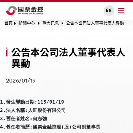
EN
首頁
新聞中心
重大訊息
公告本公司法人董事代表人異動
關於國票金控
永續專區
公告本公司法人董事代表人
公司治理
異動
投資人關係
2026/01/19
人才招募
1.
:115/01/19
發生變動日期
新聞中心
2.
:
法人名稱
人旺股份有限公司
3.
:
舊任者姓名
何志強
利害關係人溝通
4.
:
(
)
舊任者簡歷
國票金融控股
股
公司副董事長