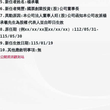
5.
:
新任者姓名
楊承羲
6.
:
(
)
新任者簡歷
國票創業投資
股
公司董事長
7.
:
(
)
異動原因
本公司法人董事人旺
股
公司函知本公司改派楊
承羲先生為股權
代表人並自即日生效
8.
xx/xx/xx
xx/xx/xx
:112/05/31-
原任期（例
至
）
115/05/30
9.
:115/01/19
新任生效日期
10.
:
其他應敘明事項
無
公開資訊觀測站