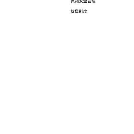
資訊安全管理
檢舉制度
智慧財產權
投資人關係
新聞中心
公司概況
最新消息
重大訊息
公司基本資料
公司年報
集團獲獎及認證
信用評等
招標公告
財務資訊
業績報告
營業利益報告
合併營收
合併自結損益