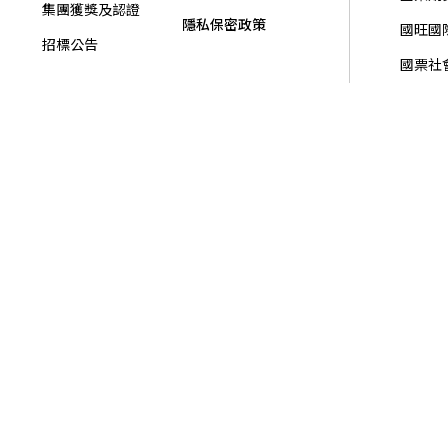
集團獲獎及認證
隱私保密政策
國旺國
招標公告
國票社
國票金