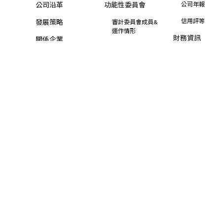
公司沿革
功能性委員會
公司年報
信用評等
發展策略
審計委員會成員&
運作情形
財務資訊
關係企業
薪資報酬委員會成
業績報告
員&運作情形
營業利益報告
其他委員會
合併營收
公開資訊及規章
合併自結損益
內部稽核
合併財務報告
風險管理政策與程
序
集團財務狀況
資訊安全管理
股東專區
檢舉制度
致股東報告書
智慧財產權
股利資訊
股價資訊