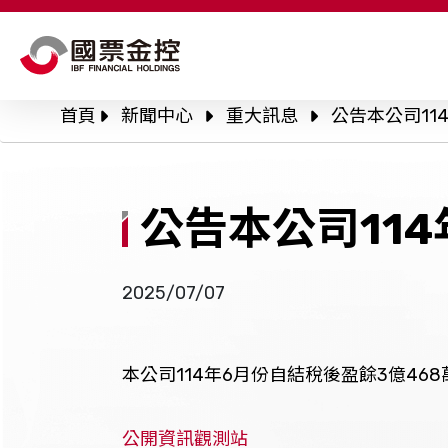
關於國票金控
股東會
公
首頁
新聞中心
重大訊息
公告本公司11
永續專區
公
公司治理
公
公告本公司11
信
投資人關係
2025/07/07
人才招募
風險管理政策與程
新聞中心
本公司114年6月份自結稅後盈餘3億468
利害關係人溝通
公開資訊觀測站