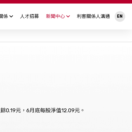
關係
人才招募
新聞中心
利害關係人溝通
EN
最新消息
開資訊及規章
法人說明會
內部稽核
股東聯絡窗口
重大訊息
集團獲獎及認證
招標公告
慧財產權
0.19元，6月底每股淨值12.09元。