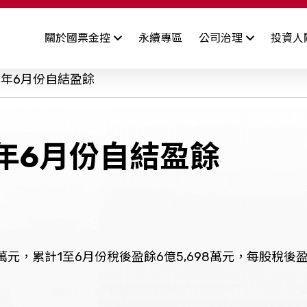
關於國票金控
永續專區
公司治理
投資人
公司簡介
司概況
董事會
財務資訊
功能性委員會
股東專區
公
4年6月份自結盈餘
經營團隊
司基本資料
業績報告
審計委員會成員&運作情形
致股東報告書
司年報
營業利益報告
薪資報酬委員會成員&運作
股利資訊
公司沿革
4年6月份自結盈餘
情形
用評等
合併營收
股價資訊
發展策略
其他委員會
合併自結損益
股東訊息
關係企業
合併財務報告
序
資訊安全管理
檢舉制度
智
集團財務狀況
萬元，累計1至6月份稅後盈餘6億5,698萬元，每股稅後盈餘