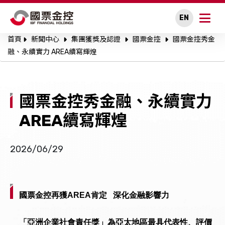
EN
首頁
新聞中心
集團獲獎及認證
國票金控
國票金控秀金
關於國票金控
融、永續實力 AREA續寫輝煌
永續專區
國票金控秀金融、永續實力
公司治理
AREA續寫輝煌
投資人關係
2026/06/29
人才招募
新聞中心
國票金控再獲AREA肯定 深化金融影響力
利害關係人溝通
「亞洲企業社會責任獎」為亞太地區最具代表性、評價