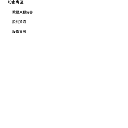
股東專區
致股東報告書
股利資訊
股價資訊
股東訊息
法人說明會
股東聯絡窗口
永續專區
人才招募
利害關係人溝通
隱私保密政策