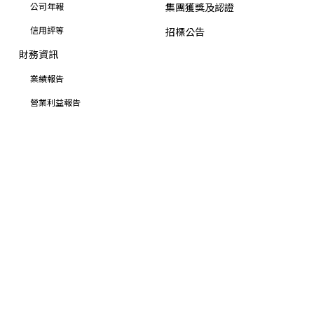
公司年報
集團獲獎及認證
信用評等
招標公告
財務資訊
業績報告
營業利益報告
合併營收
合併自結損益
合併財務報告
集團財務狀況
股東專區
致股東報告書
股利資訊
股價資訊