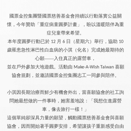
國票金控集團暨國票慈善基金會持續以行動落實公益關
懷，今年贊助「重症病童圓夢計畫」，盼以溫暖陪伴為重
症兒童帶來希望。
本年度圓夢行動已於
月
日（星期六）舉行，協助
12
6
10
歲罹患急性淋巴性白血病的小淇（化名）完成她最期待的
心願——入住真正的露營車，
並在戶外參加大地遊戲。活動由
喜願
Make-A-Wish Taiwan
協會規劃，並邀請國票金控集團志工一同參與陪伴。
小淇因長期治療而鮮少有機會外出，當喜願協會的社工詢
問她最想做的一件事時，她害羞地說：「我想住進露營
車，像去旅行一樣！」
這個單純卻深具力量的願望，觸動國票慈善基金會與喜願
協會，因而開始著手圓夢安排，希望讓孩子重新感受自由